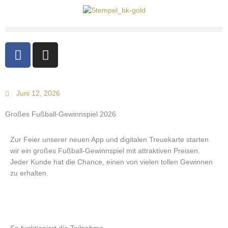
F
I
a
n
c
s
e
t
Juni 12, 2026
b
a
o
g
Großes Fußball-Gewinnspiel 2026
o
r
k
a
Zur Feier unserer neuen App und digitalen Treuekarte starten
-
m
wir ein großes Fußball-Gewinnspiel mit attraktiven Preisen.
f
Jeder Kunde hat die Chance, einen von vielen tollen Gewinnen
zu erhalten.