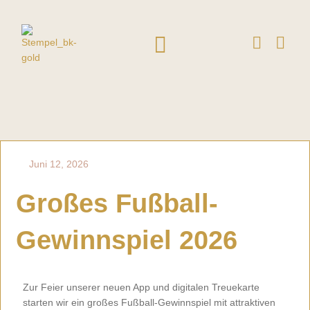
F
I
a
n
c
s
e
t
b
a
o
g
o
r
k
a
Juni 12, 2026
-
m
f
Großes Fußball-
Gewinnspiel 2026
Zur Feier unserer neuen App und digitalen Treuekarte
starten wir ein großes Fußball-Gewinnspiel mit attraktiven