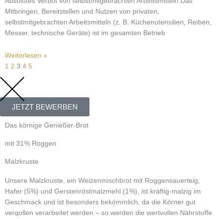
Absolutes Verbot von selbstmitgebrachten Arbeitsmitteln Das
Mitbringen, Bereitstellen und Nutzen von privaten,
selbstmitgebrachten Arbeitsmitteln (z. B. Küchenutensilien, Reiben,
Messer, technische Geräte) ist im gesamten Betrieb
Weiterlesen »
1
2
3
4
5
JETZT BEWERBEN
Das körnige Genießer-Brot
mit 31% Roggen
Malzkruste
Unsere Malzkruste, ein Weizenmischbrot mit Roggensauerteig,
Hafer (5%) und Gerstenröstmalzmehl (1%), ist kräftig-malzig im
Geschmack und ist besonders bekömmlich, da die Körner gut
verqollen verarbeitet werden – so werden die wertvollen Nährstoffe