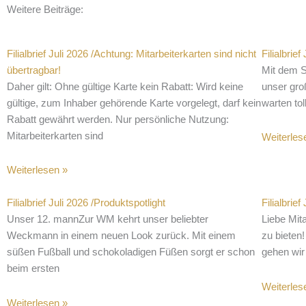
Weitere Beiträge:
Seite
Seite
Seite
Seite
Seite
Filialbrief Juli 2026 /Achtung: Mitarbeiterkarten sind nicht
Filialbrie
übertragbar!
Mit dem S
Daher gilt: Ohne gültige Karte kein Rabatt: Wird keine
unser gro
gültige, zum Inhaber gehörende Karte vorgelegt, darf kein
warten to
Rabatt gewährt werden. Nur persönliche Nutzung:
Mitarbeiterkarten sind
Weiterles
Weiterlesen »
Filialbrief Juli 2026 /Produktspotlight
Filialbrie
Unser 12. mannZur WM kehrt unser beliebter
Liebe Mita
Weckmann in einem neuen Look zurück. Mit einem
zu bieten
süßen Fußball und schokoladigen Füßen sorgt er schon
gehen wir 
beim ersten
Weiterles
Weiterlesen »