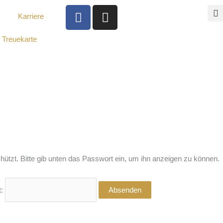
F
I
Karriere
a
n
c
s
Treuekarte
e
t
b
a
o
g
o
r
k
a
-
m
f
chützt. Bitte gib unten das Passwort ein, um ihn anzeigen zu können.
t: