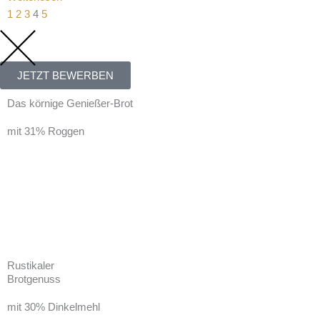
1
2
3
4
5
JETZT BEWERBEN
Das körnige Genießer-Brot
mit 31% Roggen
Rustikaler
Brotgenuss
mit 30% Dinkelmehl