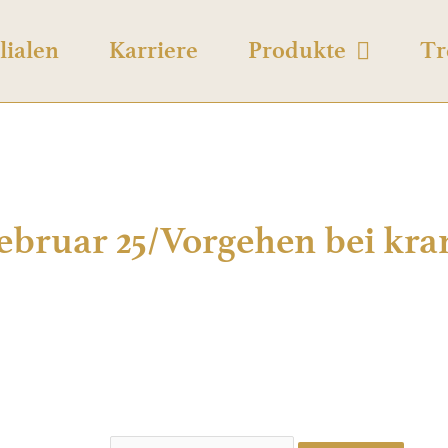
lialen
Karriere
Produkte
Tr
 Februar 25/Vorgehen bei kra
 ist passwortgeschützt. Bitte gib unten das Passwort ein, um ihn anzei