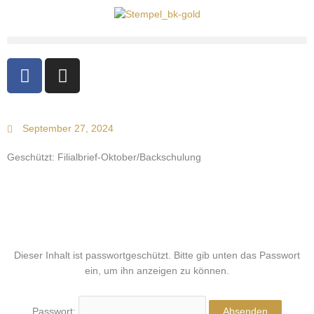
F
I
a
n
c
s
e
t
September 27, 2024
b
a
o
g
Geschützt: Filialbrief-Oktober/Backschulung
o
r
k
a
-
m
f
Dieser Inhalt ist passwortgeschützt. Bitte gib unten das Passwort
ein, um ihn anzeigen zu können.
Passwort: