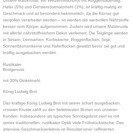
Unsere Malzkruste, ein Weizenmischbrot mit Roggensauerteig,
Hafer (5%) und Gerstenröstmalzmehl (1%), ist kräftig-malzig im
Geschmack und ist besonders bekömmlich, da die Körner gut
verqollen verarbeitet werden – so werden die wertvollen Nährstoffe
besser vom Körper aufgenommen. Zudem wird unsere Malzkruste
mit allerlei nährstoffreichem Dekor verfeinert: Die Teiglinge werden
in Sesam, Leinsamen, Kürbiskerne, Roggenflocken, Soja,
Sonnenblumenkerne und Haferflocken gewälzt bevor sie gut und
kräftig ausgebacken werden.
Rustikaler
Brotgenuss
mit 30% Dinkelmehl
König Ludwig Brot
Das kräftige König Ludwig Brot mit seiner scharf ausgebacken,
crossen Kruste zählt zu den beliebtesten Broten von unseren
Kunden. Insbesondere als typisches Sonntagsbrot ziert es mit
seiner traditionellen, rustikalen Optik viele Frühstückstische. Das
intensive Geschmackserlebnis ist Resultat einer raffinierten