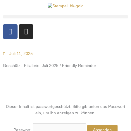
F
I
a
n
c
s
e
t
Juli 11, 2025
b
a
o
g
Geschützt: Filialbrief Juli 2025 / Friendly Reminder
o
r
k
a
-
m
f
Dieser Inhalt ist passwortgeschützt. Bitte gib unten das Passwort
ein, um ihn anzeigen zu können.
Passwort: