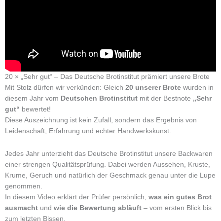
20 × „Sehr gut“ – Das Deutsche Brotinstitut prämiert unsere Brote
Mit Stolz dürfen wir verkünden: Gleich
20 unserer Brote
wurden in
diesem Jahr vom
Deutschen Brotinstitut
mit der Bestnote
„Sehr
gut“
bewertet!
Diese Auszeichnung ist kein Zufall, sondern das Ergebnis von
Leidenschaft, Erfahrung und echter Handwerkskunst.
Jedes Jahr unterzieht das Deutsche Brotinstitut unsere Backwaren
einer strengen Qualitätsprüfung. Dabei werden Aussehen, Kruste,
Krume, Geruch und natürlich der Geschmack genau unter die Lupe
genommen.
In diesem Video erklärt der Prüfer persönlich,
was ein gutes Brot
ausmacht
und
wie die Bewertung abläuft
– vom ersten Blick bis
zum letzten Bissen.