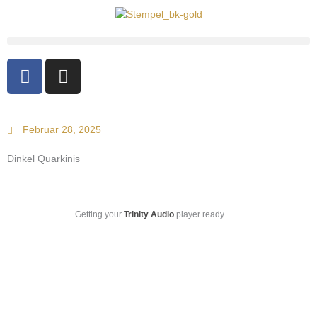
F
I
a
n
c
s
e
t
Februar 28, 2025
b
a
o
g
Dinkel Quarkinis
o
r
k
a
-
m
Getting your
Trinity Audio
player ready...
f